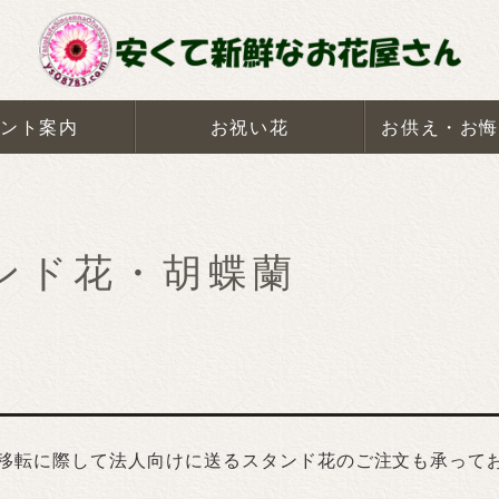
ント案内
お祝い花
お供え・お悔
ンド花・胡蝶蘭
移転に際して法人向けに送るスタンド花のご注文も承って