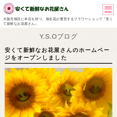
安くて新鮮なお花屋さん
大阪市旭区に本店を持つ、旭生花が運営するフラワーショップ『安く
て新鮮なお花屋さん』
ホーム
Y.S.Oブログ
イベント案内
安くて新鮮なお花屋さんのホームペー
ジをオープンしました
お祝い花
お供え・お悔やみ献花
スタンド花・胡蝶蘭