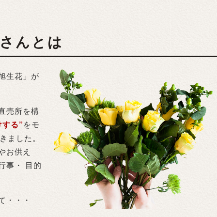
屋さんとは
旭生花」が
直売所を構
する”
をモ
できました。
やお供え
行事・ 目的
て・・・